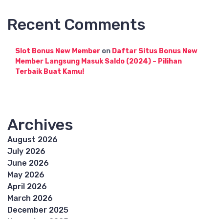
Recent Comments
Slot Bonus New Member
on
Daftar Situs Bonus New
Member Langsung Masuk Saldo (2024) – Pilihan
Terbaik Buat Kamu!
Archives
August 2026
July 2026
June 2026
May 2026
April 2026
March 2026
December 2025