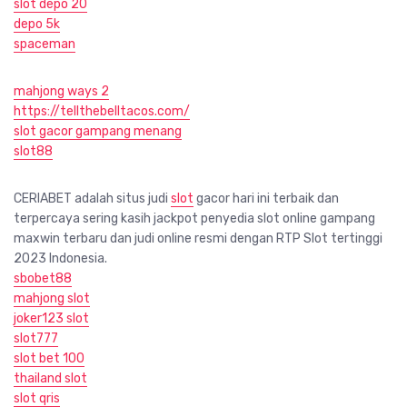
slot depo 20
depo 5k
spaceman
mahjong ways 2
https://tellthebelltacos.com/
slot gacor gampang menang
slot88
CERIABET adalah situs judi
slot
gacor hari ini terbaik dan
terpercaya sering kasih jackpot penyedia slot online gampang
maxwin terbaru dan judi online resmi dengan RTP Slot tertinggi
2023 Indonesia.
sbobet88
mahjong slot
joker123 slot
slot777
slot bet 100
thailand slot
slot qris