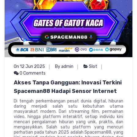
On 12 Jun 2025
By admin
Slot
0 Comments
Akses Tanpa Gangguan: Inovasi Terkini
Spaceman88 Hadapi Sensor Internet
Di tengah perkembangan pesat dunia digital, hiburan
daring menjadi salah satu kebutuhan utama
masyarakat modern. Dari streaming film, permainan
video, hingga platform interaktif, setiap individu kini
mencari pengalaman hiburan yang unik, praktis, dan
mengasyikkan. Salah satu platform yang mencuri
perhatian pada tahun 2025 adalah Spaceman88, yang