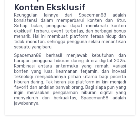
Konten Eksklusif
Keunggulan lainnya dari Spaceman88 adalah
konsistensi dalam memperbarui konten dan fitur.
Setiap bulan, pengguna dapat menikmati konten
eksklusif terbaru, event terbatas, dan berbagai bonus
menarik. Hal ini membuat platform terasa hidup dan
tidak monoton, sehingga pengguna selalu menantikan
sesuatu yang baru.
Spaceman88 berhasil menjawab kebutuhan dan
harapan pengguna hiburan daring di era digital 2025.
Kombinasi antara antarmuka yang ramah, variasi
konten yang luas, keamanan terjamin, dan inovasi
teknologi menjadikannya pilihan utama bagi pecinta
hiburan daring. Tak heran jika platform ini kini menjadi
favorit dan andalan banyak orang. Bagi siapa pun yang
ingin merasakan pengalaman hiburan digital yang
menyeluruh dan berkualitas, Spaceman88 adalah
jawabannya.