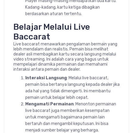
Player masing-masing mendapatkan dua kartu.
Kadang-kadang, kartu ketiga dibagikan
berdasarkan aturan tertentu.
Belajar Melalui Live
Baccarat
Live baccarat menawarkan pengalaman bermain yang
lebih mendalam dan realistis. Pemain bisa melihat
dealer asli membagikan kartu secara langsung melalui
video streaming. Ini adalah cara yang bagus untuk
mempelajari dinamika permainan dan memahami
interaksi antara pemain dan dealer.
Interaksi Langsung
: Melalui live baccarat,
pemain bisa bertanya langsung kepada dealer jika
ada hal yang tidak dimengerti. Ini membantu
pemain untuk belajar lebih cepat.
Mengamati Permainan
: Menonton permainan
live baccarat juga memberikan kesempatan
untuk mengamati bagaimana pemain lain
bertaruh dan mengambil keputusan. Ini bisa
menjadi sumber belajar yang berharga.