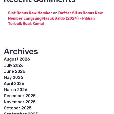
Slot Bonus New Member
on
Daftar Situs Bonus New
Member Langsung Masuk Saldo (2024) – Pilihan
Terbaik Buat Kamu!
Archives
August 2026
July 2026
June 2026
May 2026
April 2026
March 2026
December 2025
November 2025
October 2025