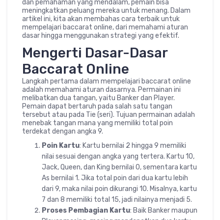
dan pemahaman yang mendalam, pemain bisa
meningkatkan peluang mereka untuk menang. Dalam
artikel ini, kita akan membahas cara terbaik untuk
mempelajari baccarat online, dari memahami aturan
dasar hingga menggunakan strategi yang efektif.
Mengerti Dasar-Dasar
Baccarat Online
Langkah pertama dalam mempelajari baccarat online
adalah memahami aturan dasarnya. Permainan ini
melibatkan dua tangan, yaitu Banker dan Player.
Pemain dapat bertaruh pada salah satu tangan
tersebut atau pada Tie (seri). Tujuan permainan adalah
menebak tangan mana yang memiliki total poin
terdekat dengan angka 9.
Poin Kartu
: Kartu bernilai 2 hingga 9 memiliki
nilai sesuai dengan angka yang tertera. Kartu 10,
Jack, Queen, dan King bernilai 0, sementara kartu
As bernilai 1. Jika total poin dari dua kartu lebih
dari 9, maka nilai poin dikurangi 10. Misalnya, kartu
7 dan 8 memiliki total 15, jadi nilainya menjadi 5.
Proses Pembagian Kartu
: Baik Banker maupun