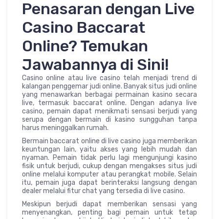
Penasaran dengan Live
Casino Baccarat
Online? Temukan
Jawabannya di Sini!
Casino online atau live casino telah menjadi trend di
kalangan penggemar judi online. Banyak situs judi online
yang menawarkan berbagai permainan kasino secara
live, termasuk baccarat online. Dengan adanya live
casino, pemain dapat menikmati sensasi berjudi yang
serupa dengan bermain di kasino sungguhan tanpa
harus meninggalkan rumah.
Bermain baccarat online di live casino juga memberikan
keuntungan lain, yaitu akses yang lebih mudah dan
nyaman. Pemain tidak perlu lagi mengunjungi kasino
fisik untuk berjudi, cukup dengan mengakses situs judi
online melalui komputer atau perangkat mobile. Selain
itu, pemain juga dapat berinteraksi langsung dengan
dealer melalui fitur chat yang tersedia di live casino.
Meskipun berjudi dapat memberikan sensasi yang
menyenangkan, penting bagi pemain untuk tetap