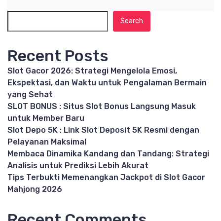
Search
Recent Posts
Slot Gacor 2026: Strategi Mengelola Emosi,
Ekspektasi, dan Waktu untuk Pengalaman Bermain
yang Sehat
SLOT BONUS : Situs Slot Bonus Langsung Masuk
untuk Member Baru
Slot Depo 5K : Link Slot Deposit 5K Resmi dengan
Pelayanan Maksimal
Membaca Dinamika Kandang dan Tandang: Strategi
Analisis untuk Prediksi Lebih Akurat
Tips Terbukti Memenangkan Jackpot di Slot Gacor
Mahjong 2026
Recent Comments