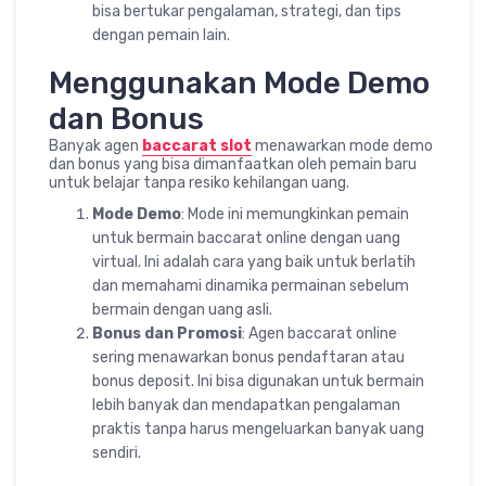
bisa bertukar pengalaman, strategi, dan tips
dengan pemain lain.
Menggunakan Mode Demo
dan Bonus
Banyak agen
baccarat slot
menawarkan mode demo
dan bonus yang bisa dimanfaatkan oleh pemain baru
untuk belajar tanpa resiko kehilangan uang.
Mode Demo
: Mode ini memungkinkan pemain
untuk bermain baccarat online dengan uang
virtual. Ini adalah cara yang baik untuk berlatih
dan memahami dinamika permainan sebelum
bermain dengan uang asli.
Bonus dan Promosi
: Agen baccarat online
sering menawarkan bonus pendaftaran atau
bonus deposit. Ini bisa digunakan untuk bermain
lebih banyak dan mendapatkan pengalaman
praktis tanpa harus mengeluarkan banyak uang
sendiri.