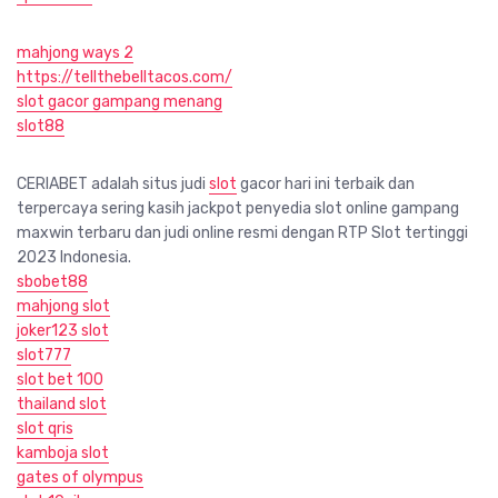
mahjong ways 2
https://tellthebelltacos.com/
slot gacor gampang menang
slot88
CERIABET adalah situs judi
slot
gacor hari ini terbaik dan
terpercaya sering kasih jackpot penyedia slot online gampang
maxwin terbaru dan judi online resmi dengan RTP Slot tertinggi
2023 Indonesia.
sbobet88
mahjong slot
joker123 slot
slot777
slot bet 100
thailand slot
slot qris
kamboja slot
gates of olympus