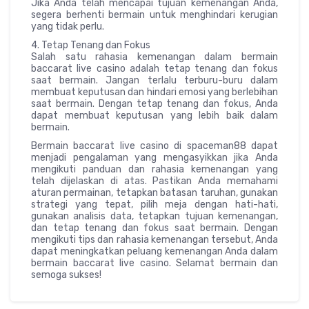
Jika Anda telah mencapai tujuan kemenangan Anda,
segera berhenti bermain untuk menghindari kerugian
yang tidak perlu.
4. Tetap Tenang dan Fokus
Salah satu rahasia kemenangan dalam bermain
baccarat live casino adalah tetap tenang dan fokus
saat bermain. Jangan terlalu terburu-buru dalam
membuat keputusan dan hindari emosi yang berlebihan
saat bermain. Dengan tetap tenang dan fokus, Anda
dapat membuat keputusan yang lebih baik dalam
bermain.
Bermain baccarat live casino di spaceman88 dapat
menjadi pengalaman yang mengasyikkan jika Anda
mengikuti panduan dan rahasia kemenangan yang
telah dijelaskan di atas. Pastikan Anda memahami
aturan permainan, tetapkan batasan taruhan, gunakan
strategi yang tepat, pilih meja dengan hati-hati,
gunakan analisis data, tetapkan tujuan kemenangan,
dan tetap tenang dan fokus saat bermain. Dengan
mengikuti tips dan rahasia kemenangan tersebut, Anda
dapat meningkatkan peluang kemenangan Anda dalam
bermain baccarat live casino. Selamat bermain dan
semoga sukses!