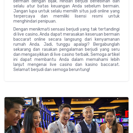
bermain dengan bijak. Hindari berjudi berlebihan dan
selalu atur batas keuangan Anda sebelum bermain.
Jangan lupa untuk selalu memilih situs judi online yang
terpercaya dan memiliki lisensi resmi untuk
menghindari penipuan.
Dengan menikmati sensasi berjudi yang tak tertandingi
di live casino, Anda dapat merasakan keseruan bermain
baccarat online secara langsung dari kenyamanan
rumah Anda. Jadi, tunggu apalagi? Bergabunglah
sekarang dan rasakan pengalaman berjudi yang seru
dan mengasyikkan di live casino terbaik. Semoga artikel
ini dapat membantu Anda dalam memahami lebih
lanjut mengenai live casino dan kasino baccarat.
Selamat berjudi dan semoga beruntung!