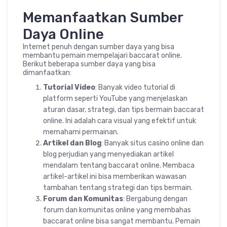
Memanfaatkan Sumber
Daya Online
Internet penuh dengan sumber daya yang bisa
membantu pemain mempelajari baccarat online.
Berikut beberapa sumber daya yang bisa
dimanfaatkan:
Tutorial Video
: Banyak video tutorial di
platform seperti YouTube yang menjelaskan
aturan dasar, strategi, dan tips bermain baccarat
online. Ini adalah cara visual yang efektif untuk
memahami permainan.
Artikel dan Blog
: Banyak situs casino online dan
blog perjudian yang menyediakan artikel
mendalam tentang baccarat online. Membaca
artikel-artikel ini bisa memberikan wawasan
tambahan tentang strategi dan tips bermain.
Forum dan Komunitas
: Bergabung dengan
forum dan komunitas online yang membahas
baccarat online bisa sangat membantu. Pemain