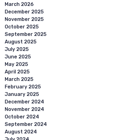
March 2026
December 2025
November 2025
October 2025
September 2025
August 2025
July 2025
June 2025
May 2025
April 2025
March 2025
February 2025
January 2025
December 2024
November 2024
October 2024
September 2024
August 2024
July 2024