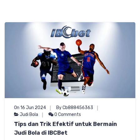
On 16 Jun 2024
By Cb888456363
Judi Bola
0 Comments
Tips dan Trik Efektif untuk Bermain
Judi Bola di IBCBet