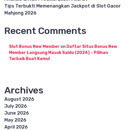
Tips Terbukti Memenangkan Jackpot di Slot Gacor
Mahjong 2026
Recent Comments
Slot Bonus New Member
on
Daftar Situs Bonus New
Member Langsung Masuk Saldo (2024) – Pilihan
Terbaik Buat Kamu!
Archives
August 2026
July 2026
June 2026
May 2026
April 2026