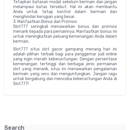
Tetapkan batasan modal sebelum bermain dan jangan
melampaui batas tersebut. Hal ini akan membantu
Anda untuk tetap kontrol dalam bermain dan
menghindari kerugian yang besar.
3. Manfaatkan Bonus dan Promosi
Slot777 seringkali menawarkan bonus dan promosi
menarik kepada para pemainnya. Manfaatkan bonus ini
untuk meningkatkan peluang kemenangan Anda dalam
bermain.
Slot777 situs slot gacor gampang menang hari ini
adalah pilihan terbaik bagi para penggemar judi online
yang ingin meraih keberuntungan. Dengan persentase
kemenangan tertinggi dan berbagai jenis permainan
slot yang menarik, situs ini menawarkan pengalaman
bermain yang seru dan menguntungkan. Jangan ragu
untuk bergabung dan mencoba keberuntungan Anda di
Slot777!
Search