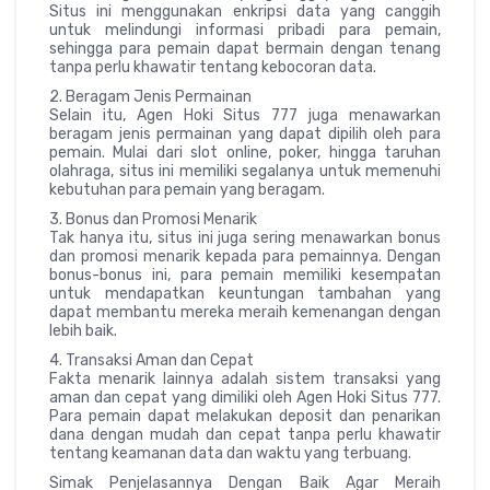
Situs ini menggunakan enkripsi data yang canggih
untuk melindungi informasi pribadi para pemain,
sehingga para pemain dapat bermain dengan tenang
tanpa perlu khawatir tentang kebocoran data.
2. Beragam Jenis Permainan
Selain itu, Agen Hoki Situs 777 juga menawarkan
beragam jenis permainan yang dapat dipilih oleh para
pemain. Mulai dari slot online, poker, hingga taruhan
olahraga, situs ini memiliki segalanya untuk memenuhi
kebutuhan para pemain yang beragam.
3. Bonus dan Promosi Menarik
Tak hanya itu, situs ini juga sering menawarkan bonus
dan promosi menarik kepada para pemainnya. Dengan
bonus-bonus ini, para pemain memiliki kesempatan
untuk mendapatkan keuntungan tambahan yang
dapat membantu mereka meraih kemenangan dengan
lebih baik.
4. Transaksi Aman dan Cepat
Fakta menarik lainnya adalah sistem transaksi yang
aman dan cepat yang dimiliki oleh Agen Hoki Situs 777.
Para pemain dapat melakukan deposit dan penarikan
dana dengan mudah dan cepat tanpa perlu khawatir
tentang keamanan data dan waktu yang terbuang.
Simak Penjelasannya Dengan Baik Agar Meraih