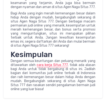
keamanan yang terjamin, Anda juga bisa bermain
dengan nyaman dan aman di situs Agen Naga Situs 777.
Bagi Anda yang ingin meraih kemenangan besar dalam
hidup Anda dengan mudah, bergabunglah sekarang di
situs Agen Naga Situs 777. Dengan berbagai macam
permainan judi online yang menarik, kesempatan untuk
meraih kemenangan besar, dan bonus serta promosi
yang menguntungkan, situs ini merupakan pilihan
terbaik untuk Anda. Jangan lewatkan kesempatan
emas ini, segera daftarkan diri Anda dan mulai bermain
di situs Agen Naga Situs 777 sekarang!
Kesimpulan
Dengan semua keuntungan dan peluang menarik yang
ditawarkan oleh
cara kerja Situs 777
, tidak ada alasan
bagi Anda untuk tidak bergabung di situs ini. Jadilah
bagian dari komunitas judi online terbaik di Indonesia
dan raih kemenangan besar dalam hidup Anda dengan
mudah. Bergabunglah sekarang di situs Agen Naga
Situs 777 dan rasakan sendiri pengalaman bermain judi
online yang luar biasa!