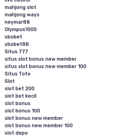
mahjong slot
mahjong ways
neymar88
Olympus1000
sbobet
sbobet88
Situs 777
situs slot bonus new member
situs slot bonus new member 100
Situs Toto
Slot
slot bet 200
slot bet kecil
slot bonus
slot bonus 100
slot bonus new member
slot bonus new member 100
slot depo