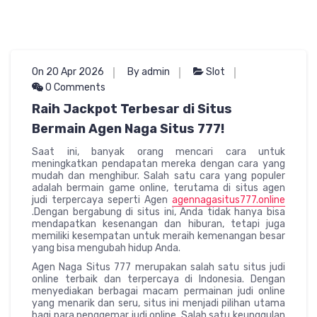
On 20 Apr 2026
By admin
Slot
0 Comments
Raih Jackpot Terbesar di Situs
Bermain Agen Naga Situs 777!
Saat ini, banyak orang mencari cara untuk
meningkatkan pendapatan mereka dengan cara yang
mudah dan menghibur. Salah satu cara yang populer
adalah bermain game online, terutama di situs agen
judi terpercaya seperti Agen
agennagasitus777.online
.Dengan bergabung di situs ini, Anda tidak hanya bisa
mendapatkan kesenangan dan hiburan, tetapi juga
memiliki kesempatan untuk meraih kemenangan besar
yang bisa mengubah hidup Anda.
Agen Naga Situs 777 merupakan salah satu situs judi
online terbaik dan terpercaya di Indonesia. Dengan
menyediakan berbagai macam permainan judi online
yang menarik dan seru, situs ini menjadi pilihan utama
bagi para penggemar judi online. Salah satu keunggulan