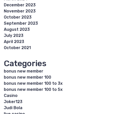
December 2023
November 2023
October 2023
September 2023
August 2023
July 2023
April 2023
October 2021
Categories
bonus new member
bonus new member 100
bonus new member 100 to 3x
bonus new member 100 to 5x
Casino
Joker123
Judi Bola
live casino