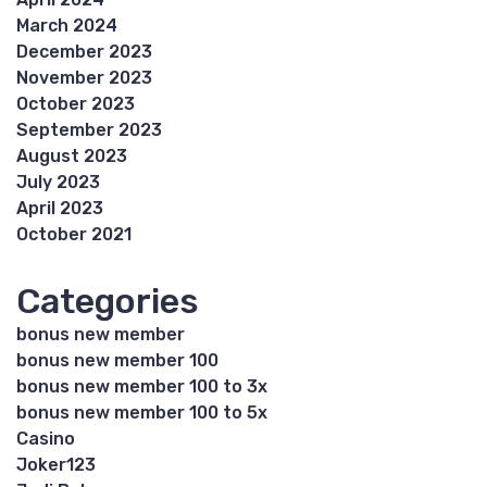
March 2024
December 2023
November 2023
October 2023
September 2023
August 2023
July 2023
April 2023
October 2021
Categories
bonus new member
bonus new member 100
bonus new member 100 to 3x
bonus new member 100 to 5x
Casino
Joker123