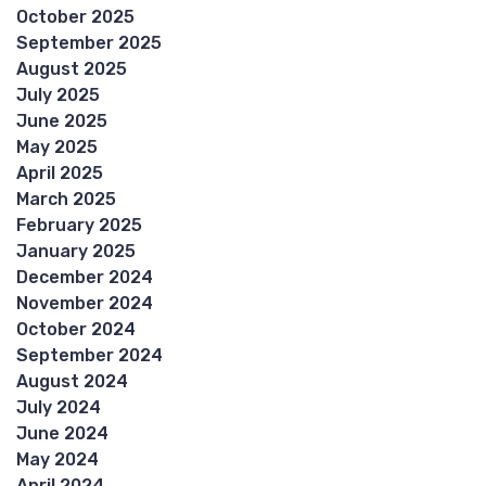
October 2025
September 2025
August 2025
July 2025
June 2025
May 2025
April 2025
March 2025
February 2025
January 2025
December 2024
November 2024
October 2024
September 2024
August 2024
July 2024
June 2024
May 2024
April 2024