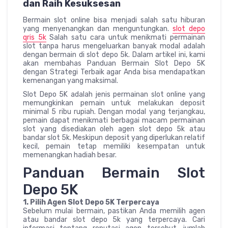
dan Raih Kesuksesan
Bermain slot online bisa menjadi salah satu hiburan
yang menyenangkan dan menguntungkan.
slot depo
qris 5k
Salah satu cara untuk menikmati permainan
slot tanpa harus mengeluarkan banyak modal adalah
dengan bermain di slot depo 5k. Dalam artikel ini, kami
akan membahas Panduan Bermain Slot Depo 5K
dengan Strategi Terbaik agar Anda bisa mendapatkan
kemenangan yang maksimal.
Slot Depo 5K adalah jenis permainan slot online yang
memungkinkan pemain untuk melakukan deposit
minimal 5 ribu rupiah. Dengan modal yang terjangkau,
pemain dapat menikmati berbagai macam permainan
slot yang disediakan oleh agen slot depo 5k atau
bandar slot 5k. Meskipun deposit yang diperlukan relatif
kecil, pemain tetap memiliki kesempatan untuk
memenangkan hadiah besar.
Panduan Bermain Slot
Depo 5K
1. Pilih Agen Slot Depo 5K Terpercaya
Sebelum mulai bermain, pastikan Anda memilih agen
atau bandar slot depo 5k yang terpercaya. Cari