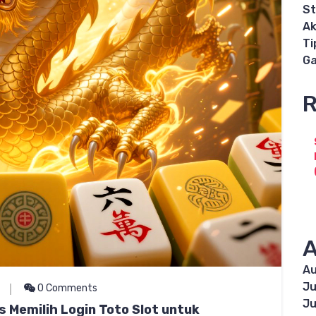
St
Ak
Ti
Ga
R
A
Au
Ju
t
0 Comments
Ju
s Memilih Login Toto Slot untuk