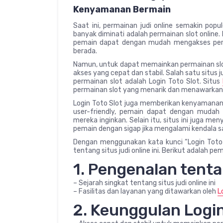
Kenyamanan Bermain
Saat ini, permainan judi online semakin pop
banyak diminati adalah permainan slot online
pemain dapat dengan mudah mengakses perm
berada.
Namun, untuk dapat memainkan permainan slo
akses yang cepat dan stabil. Salah satu situs 
permainan slot adalah Login Toto Slot. Situs
permainan slot yang menarik dan menawarkan 
Login Toto Slot juga memberikan kenyamanan
user-friendly, pemain dapat dengan mudah 
mereka inginkan. Selain itu, situs ini juga 
pemain dengan sigap jika mengalami kendala s
Dengan menggunakan kata kunci “Login Toto Sl
tentang situs judi online ini. Berikut adalah 
1. Pengenalan tenta
– Sejarah singkat tentang situs judi online ini
– Fasilitas dan layanan yang ditawarkan oleh
L
2. Keunggulan Login