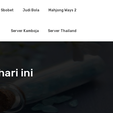
Sbobet
Judi Bola
Mahjong Ways 2
Server Kamboja
Server Thailand
ari ini