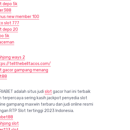
ot depo 5k
ker388
nus new member 100
to slot 777
ot depo 20
po 5k
aceman
hjong ways 2
tps://tellthebelltacos.com/
ot gacor gampang menang
ot88
RIABET adalah situs judi
slot
gacor hari ini terbaik
n terpercaya sering kasih jackpot penyedia slot
line gampang maxwin terbaru dan judi online resmi
ngan RTP Slot tertinggi 2023 Indonesia.
obet88
hjong slot
ker123 slot