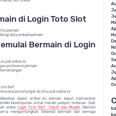
mainan slot online
Au
Ju
Ju
ain di Login Toto Slot
Ma
Ap
antu pemain
Ma
dungi data pribadi pemain
D
Memulai Bermain di Login
N
Oc
S
 judi online ini
Au
gan preferensi pemain
h kemenangan
Ju
Ap
Oc
Toto Slot
ncoba peruntungan di situs judi online ini
C
iberikan dalam artikel ini, pemain dapat memainkan
iliki kesempatan untuk meraih jackpot terbesar. Jadi,
udi online
Login Toto Slot Cepat dan Mudah
. Nikmati
b
serta menguntungkan. Selamat bermain dan semoga
bo