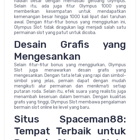
hadiah besar dengan memasuki gerbang Olympus.
Selain itu, ada juga fitur Olympus 1000 yang
memberikan kesempatan untuk mendapatkan
kemenangan besar hingga 1000 kali lipat dari taruhan
awal. Dengan fitur-fitur bonus yang menggiurkan ini,
Olympus Slot tidak diragukan lagi menjadi salah satu
permainan slot yang patut untuk dicoba.
Desain Grafis yang
Mengesankan
Selain fitur-fitur bonus yang menggiurkan, Olympus
Slot juga menawarkan desain grafis yang
mengesankan. Dengan tata letak yang rapi dan simbol-
simbol yang jelas, pemain dapat dengan mudah
mengikuti alur permainan dan menikmati setiap
putaran roda. Selain itu, efek suara yang realistis juga
menambah keseruan dalam bermain. Dengan kualitas
grafis yang tinggi, Olympus Slot membawa pengalaman
bermain slot online ke level yang baru.
Situs Spaceman88:
Tempat Terbaik untuk