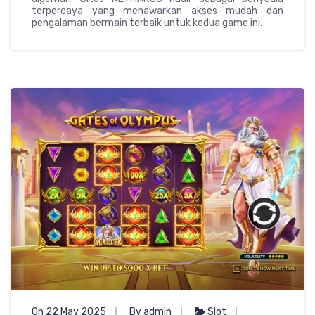
terpercaya yang menawarkan akses mudah dan
pengalaman bermain terbaik untuk kedua game ini.
On 22 May 2025
By admin
Slot