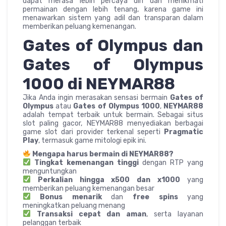
dapat merasa lebih percaya diri dan menikmati
permainan dengan lebih tenang, karena game ini
menawarkan sistem yang adil dan transparan dalam
memberikan peluang kemenangan.
Gates of Olympus dan
Gates of Olympus
1000 di NEYMAR88
Jika Anda ingin merasakan sensasi bermain
Gates of
Olympus
atau
Gates of Olympus 1000
,
NEYMAR88
adalah tempat terbaik untuk bermain. Sebagai situs
slot paling gacor, NEYMAR88 menyediakan berbagai
game slot dari provider terkenal seperti
Pragmatic
Play
, termasuk game mitologi epik ini.
Mengapa harus bermain di NEYMAR88?
Tingkat kemenangan tinggi
dengan RTP yang
menguntungkan
Perkalian hingga x500 dan x1000
yang
memberikan peluang kemenangan besar
Bonus menarik
dan
free spins
yang
meningkatkan peluang menang
Transaksi cepat dan aman
, serta layanan
pelanggan terbaik