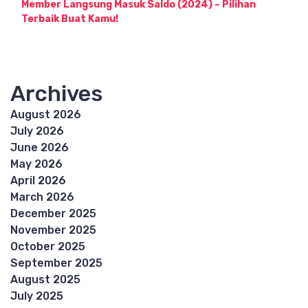
Member Langsung Masuk Saldo (2024) – Pilihan
Terbaik Buat Kamu!
Archives
August 2026
July 2026
June 2026
May 2026
April 2026
March 2026
December 2025
November 2025
October 2025
September 2025
August 2025
July 2025