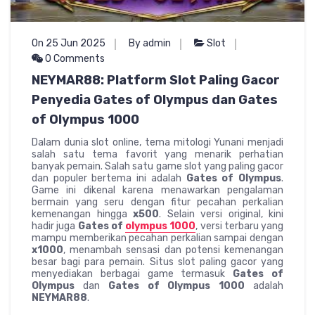
On 25 Jun 2025
By admin
Slot
0 Comments
NEYMAR88: Platform Slot Paling Gacor
Penyedia Gates of Olympus dan Gates
of Olympus 1000
Dalam dunia slot online, tema mitologi Yunani menjadi
salah satu tema favorit yang menarik perhatian
banyak pemain. Salah satu game slot yang paling gacor
dan populer bertema ini adalah
Gates of Olympus
.
Game ini dikenal karena menawarkan pengalaman
bermain yang seru dengan fitur pecahan perkalian
kemenangan hingga
x500
. Selain versi original, kini
hadir juga
Gates of
olympus 1000
, versi terbaru yang
mampu memberikan pecahan perkalian sampai dengan
x1000
, menambah sensasi dan potensi kemenangan
besar bagi para pemain. Situs slot paling gacor yang
menyediakan berbagai game termasuk
Gates of
Olympus
dan
Gates of Olympus 1000
adalah
NEYMAR88
.