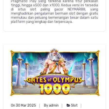
Pragmatic Play yang terkenal karena fitur perkalian
tinggi, hingga x500 dan x1000. Kedua versi ini tersedia
di situs slot paling gacor NEYMAR88, yang
menghadirkan pengalaman bermain slot dengan grafis
memukau dan peluang kemenangan besar dalam satu
platform yang lengkap dan terpercaya.
On 30 Mar 2025
By admin
Slot